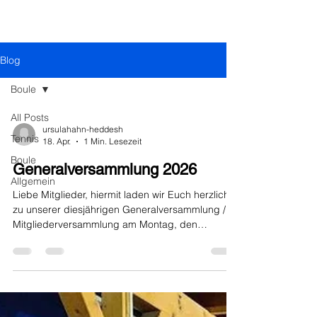
Erlebnisse.
Blog
Boule
All Posts
ursulahahn-heddesh
Tennis
18. Apr.
1 Min. Lesezeit
Boule
Generalversammlung 2026
Allgemein
Liebe Mitglieder, hiermit laden wir Euch herzlich
zu unserer diesjährigen Generalversammlung /
Mitgliederversammlung am Montag, den
18.05.2026 um 19:00 Uhr im Clubhausrestaurant
ein. Da wichtige Neuwahlen und Entscheidungen
zur Installation einer Padelanlage anstehen,
würden wir uns über eine rege Teilnahme freuen
und natürlich auch über viele Kandidat-en, -
innen. Tagesordnung Mitglieder- /