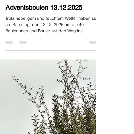
hrohr1
3. Jan.
2 Min. Lesezeit
Adventsboulen 13.12.2025
Trotz nebeligem und feuchtem Wetter haben sich
am Samstag, den 13.12. 2025 um die 40
Boulerinnen und Bouler auf den Weg ins
Boulodrome gemacht. Alles war wie immer
bestens vorbereitet. Die Boule Hütte war festlich
geschmückt, die Tische unter der Pergola waren
liebevoll mit weihnachtlichen Gestecken dekoriert
und es brannten unzählige Kerzen. Die Markisen
waren ausgefahren und Decken lagen bereit, um
bei der feuchten Witterung etwas Wärme zu
erzeugen. Pünktlich um 15 Uhr eröf