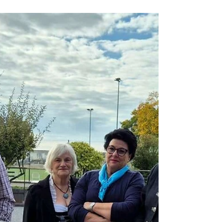
Gäste aus unserer Partnerstadt Nogent-le-Roi im
Rahmen der Heddesheimer Kerwe zu Besuch.
Am Sonntag, 19.10.2025 stand für die
interessierten französischen Gäste Boule Spielen
auf dem Programm. Bereits ab 9 Uhr morgens
trafen die ersten im Boulodrome ein. Herbert Rohr
und Christiane Heidrich begrüßten abwechselnd
in Französisch und Deutsch alle anwesenden
Boulerinnen und Bouler sowie die Zuschauer.
Natürlich gab es zur Begrüßung ein G