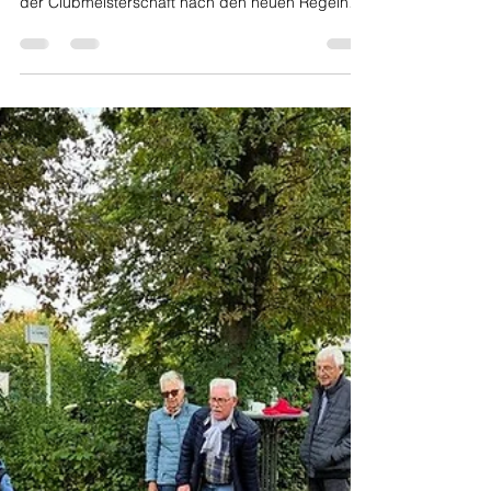
hrohr1
3. Jan.
2 Min. Lesezeit
Clubmeisterschaft 04. 10. 2025
Am Samstag, 4. Oktober 2025 war es wieder so
weit. 34 Bouler hatten sich für die Teilnahme an
der Clubmeisterschaft nach den neuen Regeln
angemeldet.Indiesem Jahr tratennicht vorher
festgelegte Teams an, sondern der Computer
übernahm die Auswahl. Pünktlich um 9 Uhr
wurden die zufällig vom Computer ermittelten
Doubletten und Tripletten bekannt gegeben.
Gespielt wurde auf 8 Bahnen, 8 Doubletten und 1
Triplette. Auch die Zeit war dieses Mal für jede
Runde auf 50 Minuten begrenzt