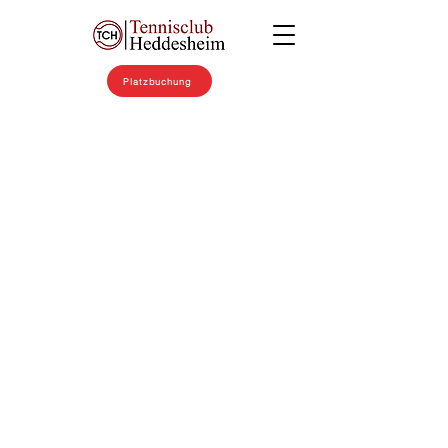
Platzbuchung
Am Samstag,
den 11. Januar
2025, fand im
Boulodrome
traditionelle
Neujahrsempf
ang der