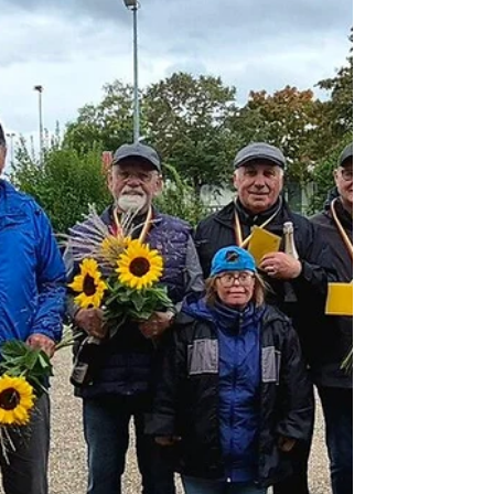
es dann wieder so weit. Der
Veranstaltungsausschuss um Gabi Rohr, Conny
Schmitt und Elisabeth Schmidt hatte das
Boulodrome weiß-blau geschmückt und man
fühlte sich ein b