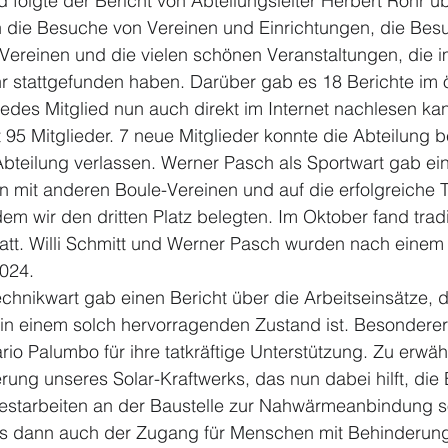
d folgte der Bericht von Abteilungsleiter Herbert Rohr ü
an die Besuche von Vereinen und Einrichtungen, die Bes
Vereinen und die vielen schönen Veranstaltungen, die i
r stattgefunden haben. Darüber gab es 18 Berichte im ö
e jedes Mitglied nun auch direkt im Internet nachlesen ka
t 95 Mitglieder. 7 neue Mitglieder konnte die Abteilung 
 Abteilung verlassen. Werner Pasch als Sportwart gab ei
 mit anderen Boule-Vereinen und auf die erfolgreiche 
dem wir den dritten Platz belegten. Im Oktober fand tradi
tatt. Willi Schmitt und Werner Pasch wurden nach eine
2024.
chnikwart gab einen Bericht über die Arbeitseinsätze, d
in einem solch hervorragenden Zustand ist. Besonderer
rio Palumbo für ihre tatkräftige Unterstützung. Zu erwä
erung unseres Solar-Kraftwerks, das nun dabei hilft, die
estarbeiten an der Baustelle zur Nahwärmeanbindung so
ss dann auch der Zugang für Menschen mit Behinderung