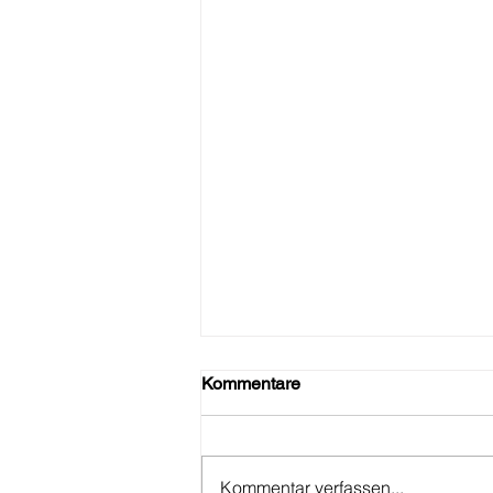
Generalversammlung 2026
Kommentare
Liebe Mitglieder, hiermit laden
wir Euch herzlich zu unserer
diesjährigen
Kommentar verfassen...