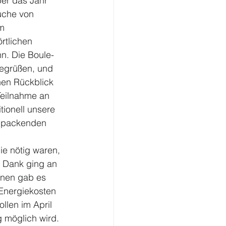
ber das Jahr 
uche von 
m 
rtlichen 
nn. Die Boule-
begrüßen, und 
nen Rückblick 
Teilnahme an 
tionell unsere 
m packenden 
ie nötig waren, 
 Dank ging an 
hnen gab es 
 Energiekosten 
llen im April 
 möglich wird. 