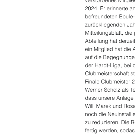
verstorbenes Mitglie
2024. Er erinnerte 
befreundeten Boule-
zurückliegenden Jah
Mitteilungsblatt, di
Abteilung hat derzei
ein Mitglied hat die
auf die Begegnungen
der Hardt-Liga, bei 
Clubmeisterschaft s
Finale Clubmeister 
Werner Scholz als Te
dass unsere Anlage 
Willi Marek und Rosa
noch die Neuinstalli
zu reduzieren. Die R
fertig werden, soda