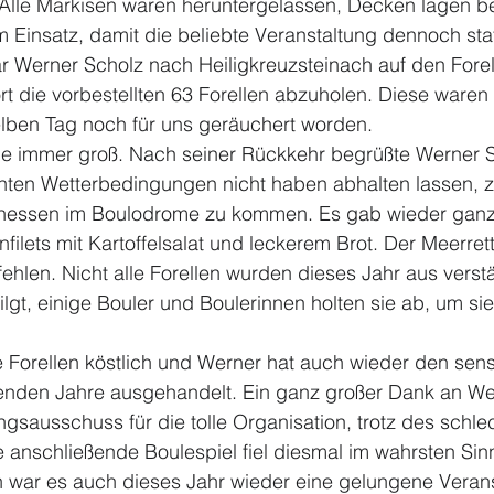
 Alle Markisen waren heruntergelassen, Decken lagen be
m Einsatz, damit die beliebte Veranstaltung dennoch sta
r Werner Scholz nach Heiligkreuzsteinach auf den Fore
t die vorbestellten 63 Forellen abzuholen. Diese waren 
ben Tag noch für uns geräuchert worden.
ie immer groß. Nach seiner Rückkehr begrüßte Werner Sc
chten Wetterbedingungen nicht haben abhalten lassen, 
llenessen im Boulodrome zu kommen. Es gab wieder gan
nfilets mit Kartoffelsalat und leckerem Brot. Der Meerrett
 fehlen. Nicht alle Forellen wurden dieses Jahr aus verst
ilgt, einige Bouler und Boulerinnen holten sie ab, um si
 Forellen köstlich und Werner hat auch wieder den sens
genden Jahre ausgehandelt. Ein ganz großer Dank an We
gsausschuss für die tolle Organisation, trotz des schle
 anschließende Boulespiel fiel diesmal im wahrsten Sin
 war es auch dieses Jahr wieder eine gelungene Verans