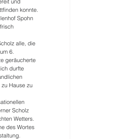
reit und 
ttfinden konnte.
llenhof Spohn 
frisch 
holz alle, die 
zum 6. 
ze geräucherte 
ich durfte 
ändlichen 
e zu Hause zu 
ationellen 
rner Scholz 
chten Wetters.
ne des Wortes 
taltung.