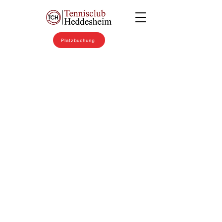
Platzbuchung
Am Samstag,
den 11. Januar
2025, fand im
Boulodrome
traditionelle
Neujahrsempf
ang der