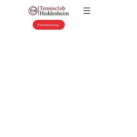
Platzbuchung
Am Samstag,
den 11. Januar
2025, fand im
Boulodrome
traditionelle
Neujahrsempf
ang der