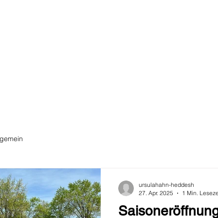
hr voller spannend
hr voller spannen
ivitäten und
tivitäten und
meinsamer
emeinsamer
ebnisse.
lebnisse.
lgemein
ursulahahn-heddesh
27. Apr. 2025
1 Min. Leseze
Saisoneröffnung