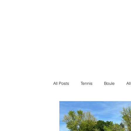
Ja
Ja
Akt
Ak
ge
g
Erl
Er
All Posts
Tennis
Boule
Al