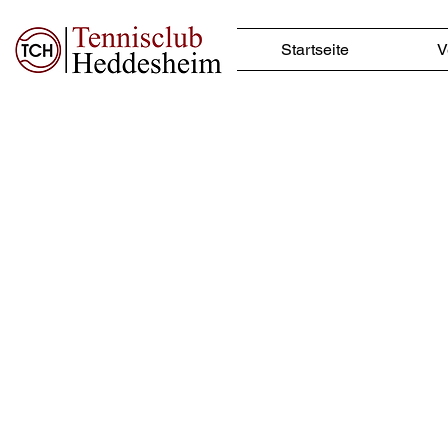
Startseite
V
Am
A
Ja
Ja