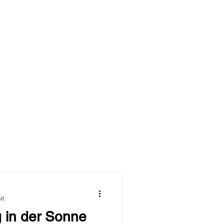
er
der
it
 in der Sonne