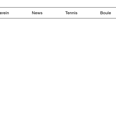
erein
News
Tennis
Boule
 Samstag, den 11
m Samstag, den 1
nuar 2025, fand im
nuar 2025, fand i