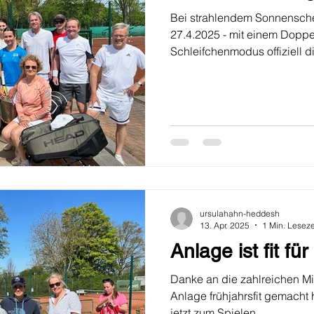
Bei strahlendem Sonnensche
27.4.2025 - mit einem Doppel
Schleifchenmodus offiziell 
ursulahahn-heddesh
13. Apr. 2025
1 Min. Leseze
Anlage ist fit fü
Danke an die zahlreichen Mit
Anlage frühjahrsfit gemacht
jetzt zum Spielen...