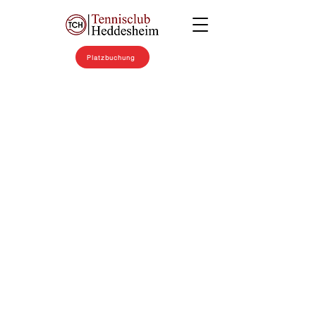
Platzbuchung
Am Samstag,
den 11. Januar
2025, fand im
Boulodrome
traditionelle
Neujahrsempf
ang der