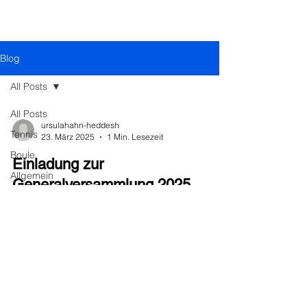
Erlebnisse.
Blog
All Posts
All Posts
ursulahahn-heddesh
Tennis
23. März 2025
1 Min. Lesezeit
Boule
Einladung zur
Allgemein
Generalversammlung 2025
Liebe Mitglieder, hiermit laden wir Euch herzlich
zu unserer diesjährigen Generalversammlung /
Mitgliederversammlung am Dienstag, den...