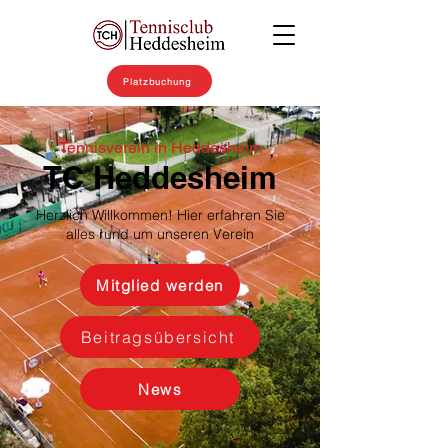
Platzbuchung
Tennisverein in Heddesheim
TC Heddesheim
Herzlich Willkommen! Hier erfahren Sie
alles rund um unseren Verein
Mitglied werden
Beitragsübersicht
News