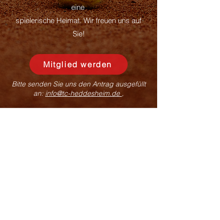
eine
spielerische Heimat. Wir freuen uns auf
Sie!
Mitglied werden
Bitte senden Sie uns den Antrag ausgefüllt
an:
info@tc-heddesheim.de ,
Platzbuchung
Hier gelangen Sie direkt zu