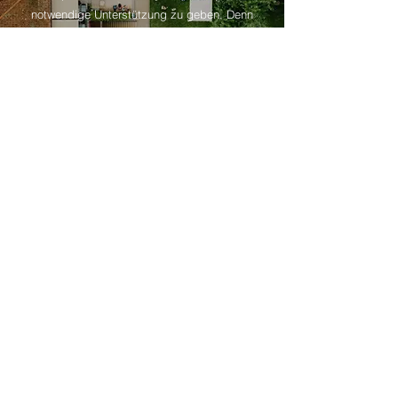
notwendige Unterstützung zu geben. Denn
ohne die tatkräftige Unterstützung von
Unternehmen ist breitgefächerte
Jugendarbeit und Spitzensport heute nicht
mehr aufrecht zu erhalten.
Sponsor werden
Adresse
Ahornstraße 68
68542 Heddesheim
Telefonnummer