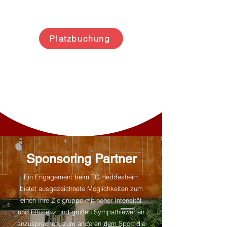
unserer Platzbuchung
Platzbuchung
Sponsoring Partner
Ein Engagement beim TC Heddesheim
bietet ausgezeichnete Möglichkeiten zum
einen Ihre Zielgruppe mit hoher Intensität
und Effizienz und großen Sympathiewerten
anzusprechen, zum anderen dem Sport die