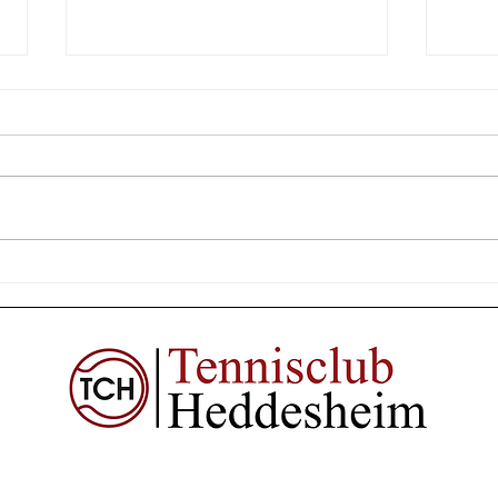
Aufstieg der Herren 50 perfekt
Freu
in d