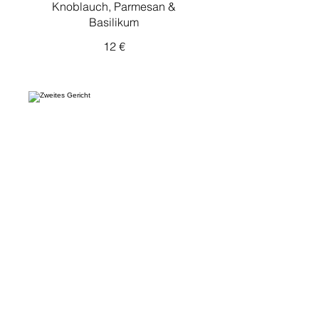
Knoblauch, Parmesan &
Basilikum
12 €
Zweites Gericht
Kürbis-Ravioli in Salbei-
Sahnesoße mit Parmesan
12 €
300g
3 €
400g
5 €
Drittes Gericht