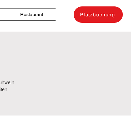
Restaurant
Platzbuchung
lühwein
iten